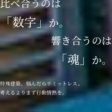
比
べ
合
う
の
は
「
数
字
」
か
。
響
き
合
う
の
は
「
魂
」
か
。
特殊建築、悩んだらリミットレス。
考えるよりまず行動情熱を。