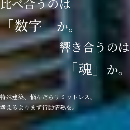
比
べ
合
う
の
は
「
数
字
」
か
。
響
き
合
う
の
は
「
魂
」
か
。
特殊建築、悩んだらリミットレス。
考えるよりまず行動情熱を。