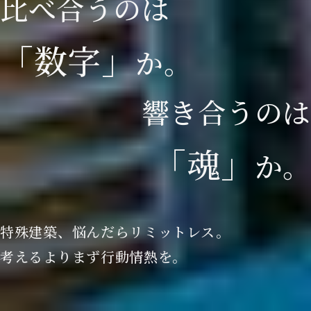
比
べ
合
う
の
は
「
数
字
」
か
。
響
き
合
う
の
は
「
魂
」
か
。
特殊建築、悩んだらリミットレス。
考えるよりまず行動情熱を。