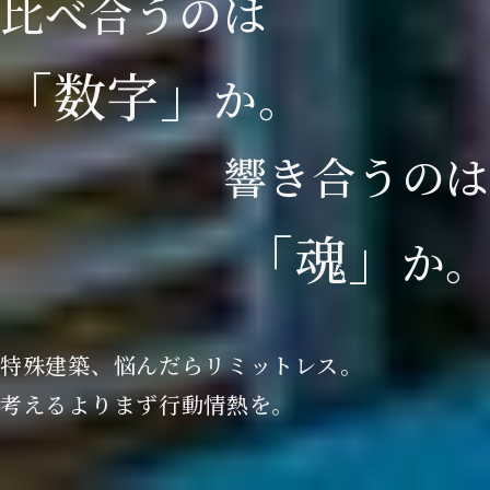
比
べ
合
う
の
は
「
数
字
」
か
。
響
き
合
う
の
は
「
魂
」
か
。
特殊建築、悩んだらリミットレス。
考えるよりまず行動情熱を。