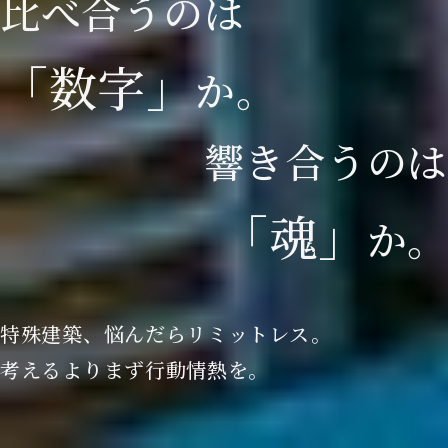
比
べ
合
う
の
は
「
数
字
」
か
。
響
き
合
う
の
は
「
魂
」
か
。
特殊建築、悩んだらリミットレス。
考えるよりまず行動情熱を。